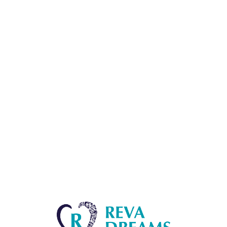
Lo
adi
n