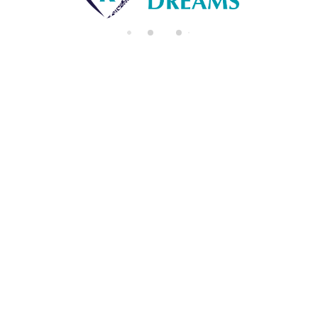
di
n
g..