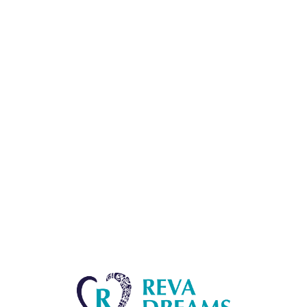
Lo
adi
n