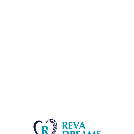
Lo
adi
n