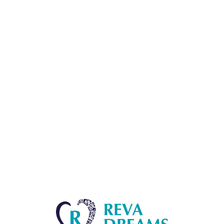
Lo
adi
n