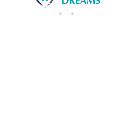
di
n
g..