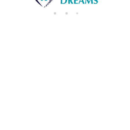
di
n
g..