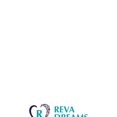
Lo
adi
n