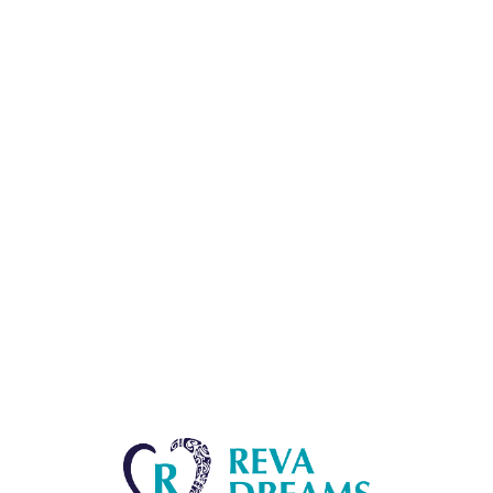
Lo
adi
n