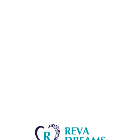
Lo
adi
n