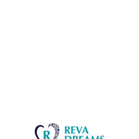
Lo
adi
n