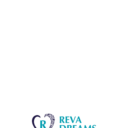
Lo
adi
n