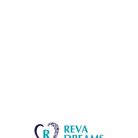
Lo
adi
n