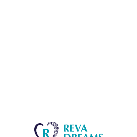
Lo
adi
n