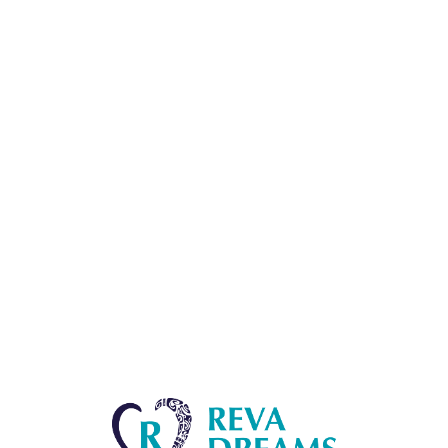
Lo
adi
n