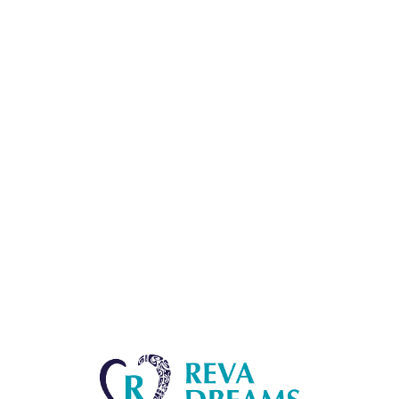
Lo
adi
n