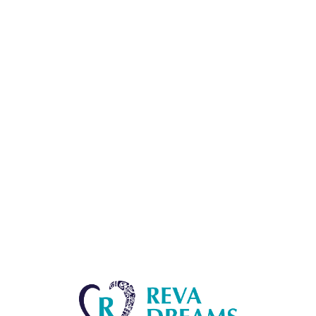
Lo
adi
n