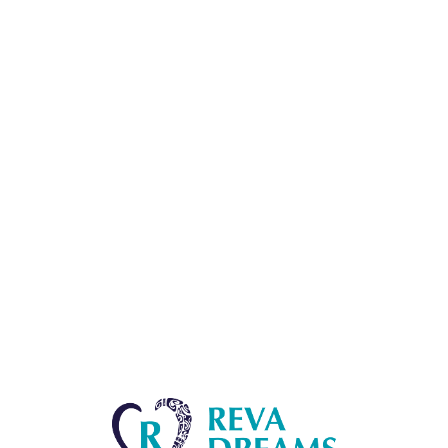
Lo
adi
n