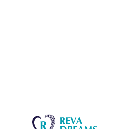
Lo
adi
n