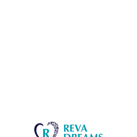
Lo
adi
n