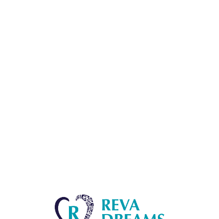
Lo
adi
n